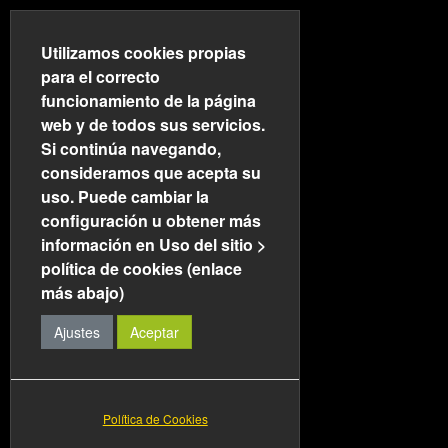
Utilizamos cookies propias
para el correcto
funcionamiento de la página
web y de todos sus servicios.
Si continúa navegando,
consideramos que acepta su
Noticias del sector
Cantidad de artículos: 50
uso. Puede cambiar la
configuración u obtener más
Notas de prensa
Cantidad de artículos: 57
información en Uso del sitio >
política de cookies (enlace
AJDEPLA en los medios
Cantidad de artículos: 9
más abajo)
Ajustes
Aceptar
Copyright © 2026 AJDEPLA. Todos los derechos reservados. Designed by
JoomlArt.com
.
Política de Cookies
Joomla!
es software libre, liberado bajo la
GNU General Public License.
Bootstrap
is a front-end framework of Twitter, Inc. Code licensed under
MIT