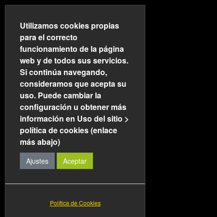
Utilizamos cookies propias
para el correcto
funcionamiento de la página
web y de todos sus servicios.
Si continúa navegando,
consideramos que acepta su
Cantidad
uso. Puede cambiar la
a
mostrar
configuración u obtener más
Fecha
información en Uso del sitio >
de
Título
creación
Visto
política de cookies (enlace
más abajo)
Aprobada la nueva Ley de
02-07-
Visitas: 2384
2023
Policías Locales de Andalucía
Ajustes
Aceptar
Junta Directiva Regional de
29-01-
Visitas: 2784
2023
AJDEPLA en Roquetas de Mar
AJDEPLA en la Comisión de
16-01-
Visitas: 1890
Política de Cookies
2023
Interior, sobre la nueva Ley de