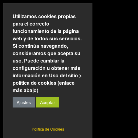
Utilizamos cookies propias
para el correcto
funcionamiento de la página
web y de todos sus servicios.
Si continúa navegando,
Jornada sobre Vehículos
consideramos que acepta su
uso. Puede cambiar la
de Movilidad Personal
configuración u obtener más
información en Uso del sitio >
30 Noviembre 2019
Creado: 30 Noviembre 2019
política de cookies (enlace
Visto: 3039
más abajo)
NOTA DE PRENSA
Ajustes
Aceptar
30 NOVIEMBRE 2019
Política de Cookies