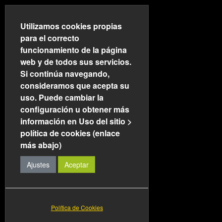
Utilizamos cookies propias
para el correcto
funcionamiento de la página
web y de todos sus servicios.
Si continúa navegando,
XIX Congreso AJDEPLA
consideramos que acepta su
uso. Puede cambiar la
NP
configuración u obtener más
información en Uso del sitio >
23 Febrero 2026
Creado: 23 Febrero 2026
política de cookies (enlace
Visto: 552
más abajo)
28 abril 2026
Ajustes
Aceptar
NOTA DE PRENSA
Enlaces a la noticia en prensa:
Política de Cookies